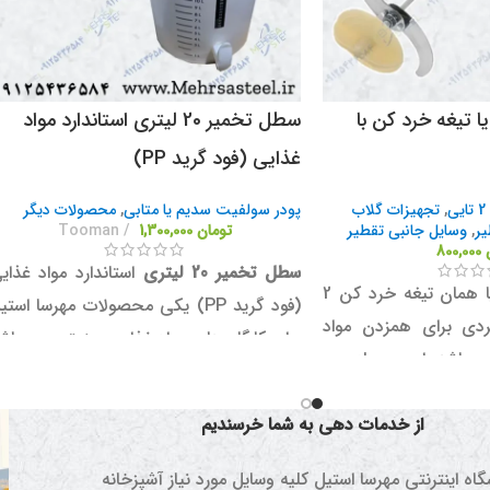
 2 تایی یا تیغه خرد کن با
سطل تخمیر 20 لیتری استاندارد مواد
غذایی (فود گرید PP)
ی
,
تجهیزات گلاب
پودر سولفیت سدیم یا متابی
,
محصولات دیگر
یر
,
وسایل جانبی تقطیر
تومان
1,300,000
Tooman
800,000
سطل تخمیر 20 لیتری
استاندارد مواد غذای
تیغه همزن 2 تایی یا همان تیغه خرد کن 2
(فود گرید PP) یکی محصولات مهرسا استی
ردی برای همزدن مواد
برای کارگاه های مواد غذایی صنعتی می باش
ی باشد. این وسیله می
که ویژگی های منحصر بفردی دارد که د
فرایند تولید رب و ...
ادامه آن ها را شرح خواهیم داد.
از خدمات دهی به شما خرسندیم
همچنین لازم به ذکر است که خلوص موا
اه اینترنتی مهرسا استیل کلیه وسایل مورد نیاز آشپزخانه
اولیه (PP) ساخت این سطل بسیار بالاست 