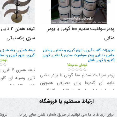
پودر سولفیت سدیم 100 گرمی یا پودر
تیغه همزن
متابی
سری پلاستیکی
تجهیزات گلاب گیری، عرق گیری و تقطیر
,
وسایل
تیغه همزن
,
تیغه همزن 2 تای
جانبی تقطیر
,
پودر سولفیت سدیم یا متابی
,
کربن
گیری، عرق گیری و تقط
اکتیو یا کربن فعال
تومان
تومان
150,000
پودر سولفیت سدیم 100 گرمی یا پودر متابی
تایی وسیله ای کارب
ماده ای گندزدا برای مصارفی همچون
غذایی قابل ترکیب م
ضدعفونی لوله ها و ظروف تقطیر و گلابگیری
تواند کمک زیادی به 
می باشد.
ارتباط مستقیم با فروشگاه
داشته باشد.
برای ارتباط با ما می توانید از طریق شماره تلفن های زیر با
فروشگ