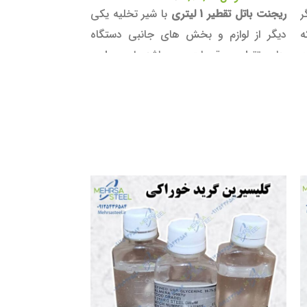
ر
ریجنت باتل تقطیر 1 لیتری
با شیر تخلیه یکی
ه
دیگر از لوازم و بخش های جانبی دستگاه
ه
های تقطیر عرقیجات می باشد. این بطری
.
های شیشه ای که از جنس پیرکس هستند،
در برابر حرارت مقاومت بالایی دارند. در ادامه
انواع کاربری ها و موارد مصرف ریجت باتل
(Reagent Bottle) را شرح خواهیم داد.
همچنین برای سولفات زدایی و بوگیری از
محصولات حاصل از تقطیر، می توانید از
توری
مسی
استفاده نمایید. استفاده از توری مسی
یک روش بهینه و مهم در بالا بردن کیفیت
محصول می باشد.