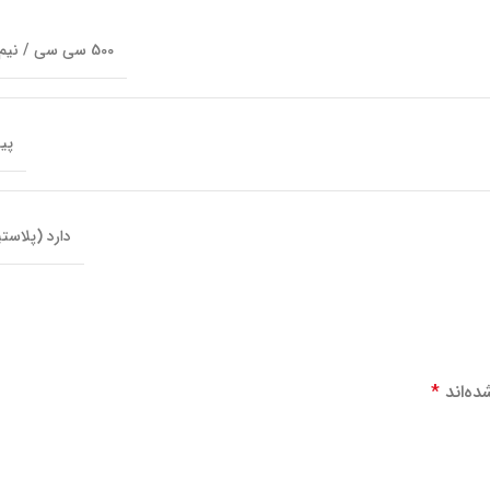
500 سی سی / نیم لیتر
پی
دارد (پلاست
ده‌اند
*