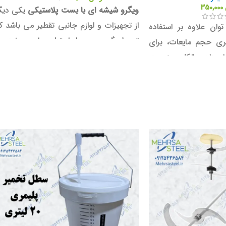
350,000
ویگرو شیشه ای با بست پلاستیکی
یکی دیگ
از تجهیزات و لوازم جانبی تقطیر می باشد ک
وان علاوه بر استفاده
توسط گروه مهرسا استیل برای عرضه ب
یری حجم مایعات، برای
مشتریان عزیز تامین و قابل عرضه شده است
ر دادن الکل سنج در
لکل طبی و ضد عفونی
رار داد.