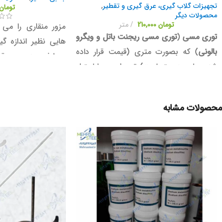
تجهیزات گلاب گیری، عرق گیری و تقطیر
,
تومان
محصولات دیگر
تومان
210,000
متر
مزور منقاری را می ت
توری مسی
(
توری مسی ریجنت باتل و ویگرو
هایی نظیر اندازه گ
بالونی
) که بصورت متری (قیمت قرار داده
مصارفی همچون قرا
شده برای هر متر است) توسط مهرسا استیل
فرایند استخراج ا
عرضه می شود، یکی دیگر از تجهیزات خالص
(تقطیر) مورد استفاده ق
ساز و تصفیه کننده (مانند، ذغال اکتیو،
محصولات مشابه
ریجنت باتل
،
ویگرو شیشه ای
، تامپر دیگ
وسط و ...) در کنار انواع مدل های دستگاه
های گلابگیری می باشد.