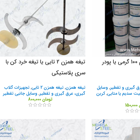
پودر سولفیت سدیم 100 گرمی یا پودر
تیغه همزن 2 تایی یا تیغه خرد کن با
سری پلاستیکی
ق گیری و تقطیر
,
وسایل
تیغه همزن
,
تیغه همزن 2 تایی
,
تجهیزات گلاب
یت سدیم یا متابی
,
کربن
گیری، عرق گیری و تقطیر
,
وسایل جانبی تقطیر
تومان
800,000
150,000