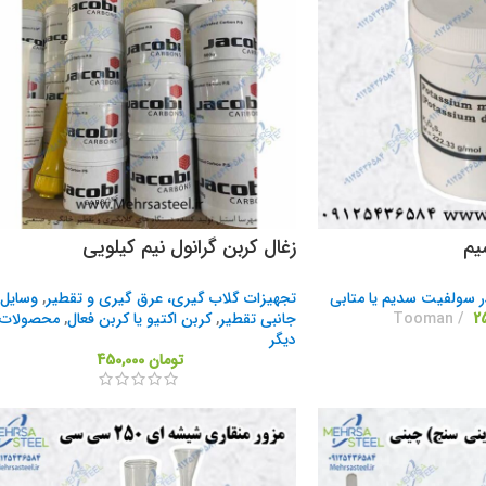
یم
زغال کربن گرانول نیم کیلویی
ر سولفیت سدیم یا متابی
تجهیزات گلاب گیری، عرق گیری و تقطیر
,
وسایل
Tooman
جانبی تقطیر
,
کربن اکتیو یا کربن فعال
,
محصولات
دیگر
تومان
450,000