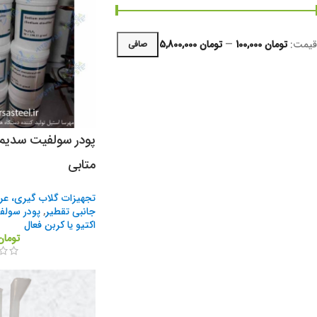
قيمت:
تومان 100,000
—
تومان 5,800,000
صافی
متابی
تجهیزات گلاب گیری، عر
جانبی تقطیر
,
پودر سولف
اکتیو یا کربن فعال
تومان