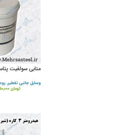
متابی سولفیت پتاس
وسایل جانبی تقطیر
,
پود
تومان
250,000