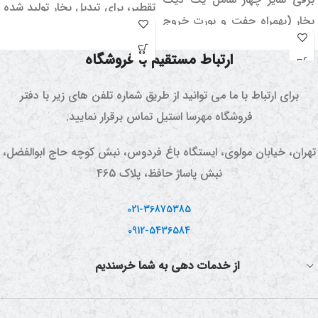
تقطیر، برای تبدیل بخار تولید شده
بخار (بهمراه چفت و پورت خروج
توسط دستگاه گلابگیری به مایع و
بخار)، شیلنگ سیلیکونی نسوز
عرق نهایی استفاده می شود. این
ارتباط مستقیم با فروشگاه
(بدون بو، مزه و خاصیت
وسیله کاربرد راحتی دارد و میعان
اصافی)، کندانسور تقطیر برقی
را سرعت می بخشد. این کندانسور
برای ارتباط با ما می توانید از طریق شماره تلفن های زیر با دفتر
سایز چهار و با قابلیت سفارشی
مناسب دیگ های تا 15 لیتر می
فروشگاه مهرسا استیل تماس برقرار نمایید.
سازی بر اساس درخواست مشتری
باشد.
می باشد.
تهران، خیابان مولوی، ایستگاه باغ فردوس، نبش کوچه حاج ابوالفضل،
نبش پاساژ حافظ، پلاک 465
021-36875385
0912-5436584
از خدمات دهی به شما خرسندیم