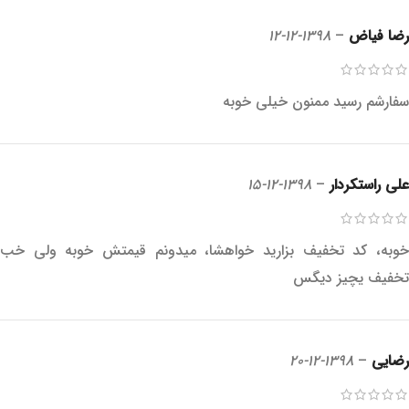
رضا فیاض
–
1398-12-12
سفارشم رسید ممنون خیلی خوبه
علی راستکردار
–
1398-12-15
خوبه، کد تخفیف بزارید خواهشا، میدونم قیمتش خوبه ولی خب
تخفیف یچیز دیگس
رضایی
–
1398-12-20