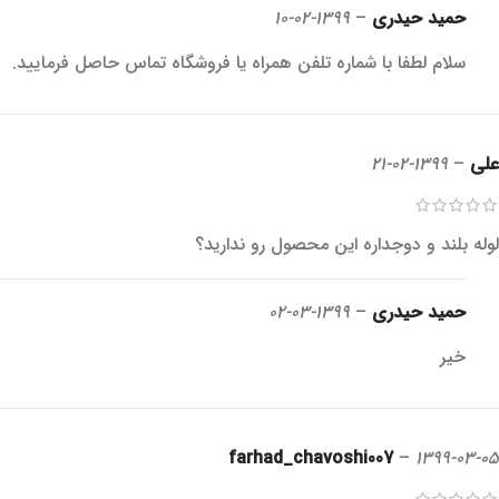
حمید حیدری
–
1399-02-10
سلام لطفا با شماره تلفن همراه یا فروشگاه تماس حاصل فرمایید.
علی
–
1399-02-21
لوله بلند و دوجداره این محصول رو ندارید؟
حمید حیدری
–
1399-03-02
خیر
farhad_chavoshi007
–
1399-03-05