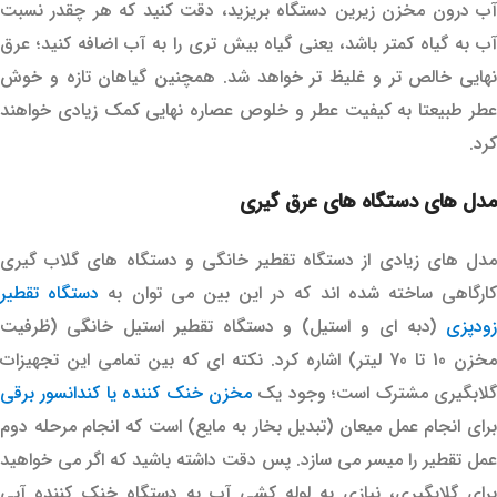
آب درون مخزن زیرین دستگاه بریزید، دقت کنید که هر چقدر نسبت
آب به گیاه کمتر باشد، یعنی گیاه بیش تری را به آب اضافه کنید؛ عرق
نهایی خالص تر و غلیظ تر خواهد شد. همچنین گیاهان تازه و خوش
عطر طبیعتا به کیفیت عطر و خلوص عصاره نهایی کمک زیادی خواهند
کرد.
مدل های دستگاه های عرق گیری
مدل های زیادی از دستگاه تقطیر خانگی و دستگاه های گلاب گیری
ارگاهی ساخته شده اند که در این بین می توان به
دستگاه تقطیر
زودپزی
(دبه ای و استیل) و دستگاه تقطیر استیل خانگی (ظرفیت
مخزن 10 تا 70 لیتر) اشاره کرد. نکته ای که بین تمامی این تجهیزات
گلابگیری مشترک است؛ وجود یک
مخزن خنک کننده یا کندانسور برقی
برای انجام عمل میعان (تبدیل بخار به مایع) است که انجام مرحله دوم
عمل تقطیر را میسر می سازد. پس دقت داشته باشید که اگر می خواهید
برای گلابگیری، نیازی به لوله کشی آب به دستگاه خنک کننده آبی