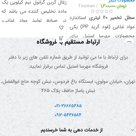
محصولات دیگر
زغال کربن گرانول نیم کیلویی یک
تومان
1,300,000
Tooman
ماده تخلیص کننده می باشد که
سطل تخمیر 20 لیتری
استاندارد
در صنایع تولید مواد غذایی،
مواد غذایی (فود گرید PP) یکی
دارویی، تصفیه خانه ها،
محصولات مهرسا استیل برای
عرقگیری، گلابگیری و تقطیر
ارتباط مستقیم با فروشگاه
کارگاه های مواد غذایی صنعتی
استفاده می شود.
می باشد که ویژگی های منحصر
برای ارتباط با ما می توانید از طریق شماره تلفن های زیر با دفتر
بفردی دارد که در ادامه آن ها را
فروشگاه مهرسا استیل تماس برقرار نمایید.
شرح خواهیم داد.
تهران، خیابان مولوی، ایستگاه باغ فردوس، نبش کوچه حاج ابوالفضل،
همچنین لازم به ذکر است که
نبش پاساژ حافظ، پلاک 465
خلوص مواد اولیه (PP) ساخت
این سطل بسیار بالاست و
021-36875385
اصطلاحا فود گرید (استاندارد برای
0912-5436584
مواد غذایی) می باشد و به نشان
گر دما مجهز است تا روند تخمیر
از خدمات دهی به شما خرسندیم