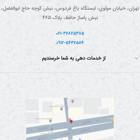
پورت خروج بخار اضافی می باشد.
تهران، خیابان مولوی، ایستگاه باغ فردوس، نبش کوچه حاج ابوالفضل،
نبش پاساژ حافظ، پلاک 465
021-36875385
0912-5436584
از خدمات دهی به شما خرسندیم