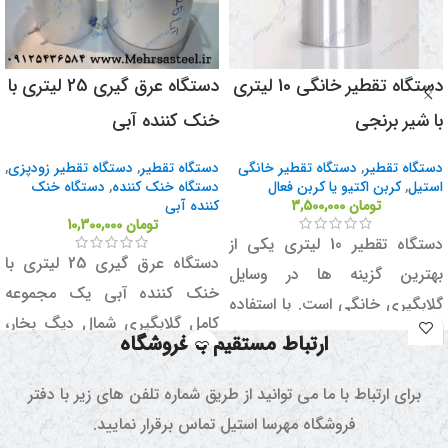
دستگاه تقطیر خانگی 10 لیتری
دستگاه عرق گیری 25 لیتری با
با شیر برنجی
خنک کننده آبی
دستگاه تقطیر
,
دستگاه تقطیر خانگی
دستگاه تقطیر
,
دستگاه تقطیر زودپزی
,
استیل
,
کربن اکتیو یا کربن فعال
دستگاه خنک کننده
,
دستگاه خنک
تومان
3,500,000
کننده آبی
تومان
10,300,000
دستگاه تقطیر 10 لیتری یکی از
دستگاه عرق گیری 25 لیتری با
بهترین گزینه ها در وسایل
خنک کننده آبی یک مجموعه
گلابگیری خانگی است. با استفاده
کامل گلابگیری شمال دیگ بخار،
از این دستگاه عرق گیری می
ارتباط مستقیم با فروشگاه
کندانسور آبی تقطیر، شیلنگ
توانید براحتی از تمامی عرقیجات
سیلیکونی نسوز و با قابلیت
برای ارتباط با ما می توانید از طریق شماره تلفن های زیر با دفتر
گیاهی استفاده کنید و به سلامتی
سفارشی سازی تجهیزات اضافی از
فروشگاه مهرسا استیل تماس برقرار نمایید.
و تندرستی دست پیدا کنید.
قبیل نشان گر های دما و فشار و