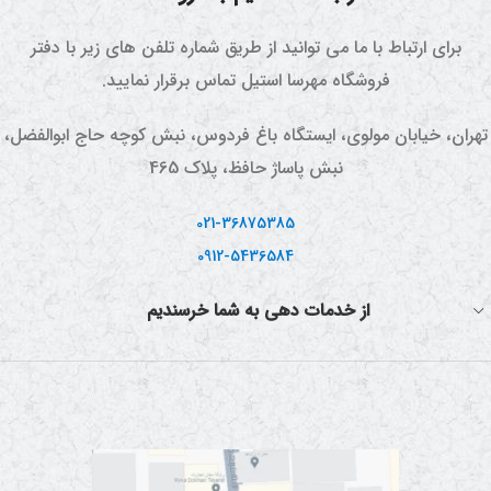
دارد و بسیاری از عطاری ها و
دارای سوپاپ اطمینان و نشانگر یا
فروشگاه های مواد غذایی، گلاب و
درجه فشار و دما نیز می باشد.
برای ارتباط با ما می توانید از طریق شماره تلفن های زیر با دفتر
عرقیات خود را از این طریق تولید
فروشگاه مهرسا استیل تماس برقرار نمایید.
می کنند.
تهران، خیابان مولوی، ایستگاه باغ فردوس، نبش کوچه حاج ابوالفضل،
نبش پاساژ حافظ، پلاک 465
021-36875385
0912-5436584
از خدمات دهی به شما خرسندیم