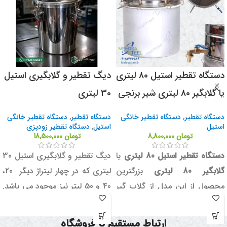
می توانید برای مشاهده آخرین
تصویر از دستگاه تولیدی، با شماره
واتس اپ، ایتا و روبیکا
09125436584 تماس بگیرید.
دستگاه تقطیر استیل 80 لیتری
دیگ تقطیر و گلابگیری استیل
یا گلابگیر 80 لیتری شیر برنجی
30 لیتری
دستگاه تقطیر
,
دستگاه تقطیر خانگی
دستگاه تقطیر
,
دستگاه تقطیر خانگی
استیل
استیل
,
دستگاه تقطیر زودپزی
تومان
8,800,000
تومان
18,500,000
دستگاه تقطیر استیل 80 لیتری
یا
دیگ تقطیر و گلابگیری استیل 30
گلابگیر 80 لیتری
بزرگترین
لیتری که در چهار لیتراژ دیگر 20،
محصول از این مدل از گلاب گیر
40 و 50 لیتر نیز موجود می باشد.
ها می باشد. جالب است بدانید
این مدل که با ورق ضخیم 2
که این دستگاه کارایی بسیار بالایی
میلی متری ساخته شده است،
ارتباط مستقیم با فروشگاه