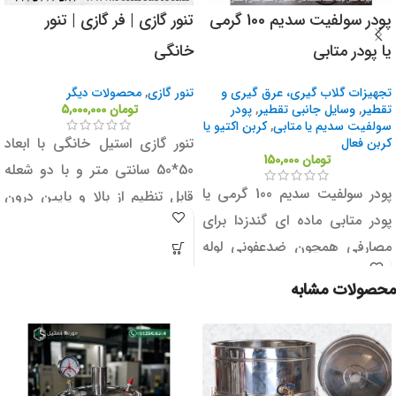
پودر سولفیت سدیم 100 گرمی
تنور گازی | فر گازی | تنور
یا پودر متابی
خانگی
تجهیزات گلاب گیری، عرق گیری و
تنور گازی
,
محصولات دیگر
تقطیر
,
وسایل جانبی تقطیر
,
پودر
تومان
5,000,000
سولفیت سدیم یا متابی
,
کربن اکتیو یا
تنور گازی استیل خانگی با ابعاد
کربن فعال
تومان
150,000
50*50 سانتی متر و با دو شعله
پودر سولفیت سدیم 100 گرمی یا
قابل تنظیم از بالا و پایین درون
پودر متابی ماده ای گندزدا برای
تنور یکی از ابزار های بسیار
مصارفی همچون ضدعفونی لوله
کاربردی و مدرن در منازل می
ها و ظروف تقطیر و گلابگیری می
باشد.
محصولات مشابه
باشد.
نکته مهم: دقت داشته باشید که
شکل دستگاه در تولیدات جدید
ممکن است تغییرات ظاهری
داشته باشد که در صورت تمایل