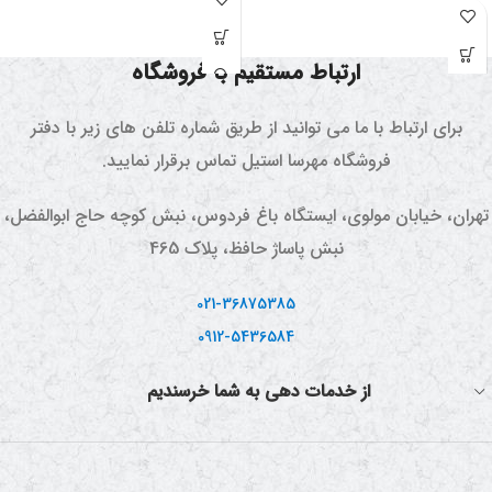
از این دستگاه برای استخراج
عصاره گیاهان دارویی و گلابگیری
ارتباط مستقیم با فروشگاه
استفاده می شود. همچنین
بوسیله این دستگاه می توانید آب
برای ارتباط با ما می توانید از طریق شماره تلفن های زیر با دفتر
مقطر (آب خالص) تهیه کنید.
فروشگاه مهرسا استیل تماس برقرار نمایید.
تهران، خیابان مولوی، ایستگاه باغ فردوس، نبش کوچه حاج ابوالفضل،
نبش پاساژ حافظ، پلاک 465
021-36875385
0912-5436584
از خدمات دهی به شما خرسندیم