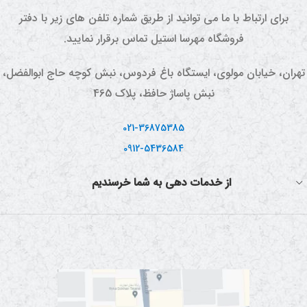
این دستگاه شامل دیگ بخار،
نیمه کارگاهی می باشد.
برای ارتباط با ما می توانید از طریق شماره تلفن های زیر با دفتر
کندانسور تقطیر، شیلنگ
فروشگاه مهرسا استیل تماس برقرار نمایید.
سیلیکونی ، گیج فشار و دما و
چفت های درب مخزن و پورت
تهران، خیابان مولوی، ایستگاه باغ فردوس، نبش کوچه حاج ابوالفضل،
خروج بخار می باشد.
نبش پاساژ حافظ، پلاک 465
021-36875385
0912-5436584
از خدمات دهی به شما خرسندیم