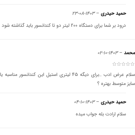
حمید حیدری
–
1403-08-23
درود بر شما برای دستگاه 200 لیتر دو تا کندانسور باید گذاشته شود
محمد
–
1403-10-02
سلام عرض ادب ..برای دیگه 45 لیتری استیل این کندانسور مناسبه یا
سایز متوسط بهتره ؟
حمید حیدری
–
1403-10-04
سلام ارادت بله جواب میده