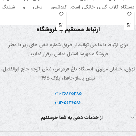
دستگاه گلاب گیری خانگی است.
کندانسور برقی و شیلنگ
از این دستگاه برای استخراج
سیلیکونی یک مجموعه کامل برای
عصاره گیاهان دارویی و گلابگیری
گلاب گیری و تقطیر عرقیات و
ارتباط مستقیم با فروشگاه
استفاده می شود. همچنین
گلاب و ... می باشد.
بوسیله این دستگاه می توانید آب
برای ارتباط با ما می توانید از طریق شماره تلفن های زیر با دفتر
مقطر (آب خالص) تهیه کنید.
فروشگاه مهرسا استیل تماس برقرار نمایید.
تهران، خیابان مولوی، ایستگاه باغ فردوس، نبش کوچه حاج ابوالفضل،
نبش پاساژ حافظ، پلاک 465
021-36875385
0912-5436584
از خدمات دهی به شما خرسندیم