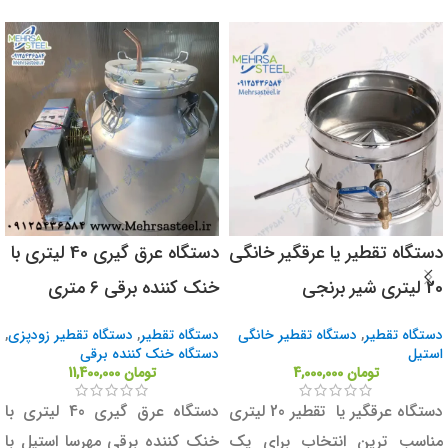
انتقال بخارات گیاهی به
کندانسور
که لوله های داخلی آن شیشه ای
تقطیر
است و بر خلاف شیلنگ
(پیرکس) می باشد عبارتند از: طول
های پلاستیکی هیچ بو، مزه و یا
رادیات ۴۲ سانتی متر، ارتفاع
اثر سمی ای بر روی محصول ایجاد
رادیات ۳۵ سانتی متر و قطر
نخواهد کرد.
رادیات ۱۰ سانتی متر، همچنین
وزن تقریبی این دستگاه خنک
طول این محصول به ازای هر 1
کننده تقطیر حدودا 5.7 کیلوگرم
واحد در سبد خرید معادل 100
می باشد.
سانتی متر (1 متر) می باشد.
دستگاه تقطیر یا عرقگیر خانگی
دستگاه عرق گیری 40 لیتری با
20 لیتری شیر برنجی
خنک کننده برقی 6 متری
دستگاه تقطیر
,
دستگاه تقطیر خانگی
دستگاه تقطیر
,
دستگاه تقطیر زودپزی
,
استیل
دستگاه خنک کننده برقی
تومان
4,000,000
تومان
11,400,000
دستگاه عرقگیر یا تقطیر 20 لیتری
دستگاه عرق گیری 40 لیتری با
مناسب ترین انتخاب برای یک
خنک کننده برقی مهرسا استیل با