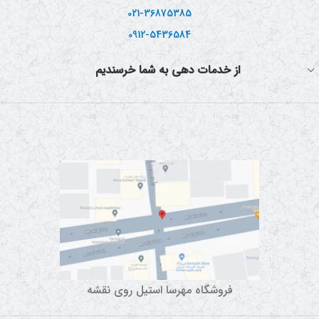
021-36875385
0912-5436584
از خدمات دهی به شما خرسندیم
فروشگاه مهرسا استیل روی نقشه