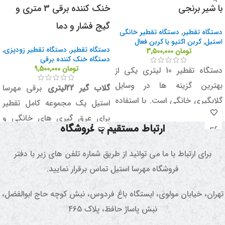
با شیر برنجی
خنک کننده برقی 3 متری و
گیج فشار و دما
دستگاه تقطیر
,
دستگاه تقطیر خانگی
استیل
,
کربن اکتیو یا کربن فعال
دستگاه تقطیر
,
دستگاه تقطیر زودپزی
,
تومان
3,500,000
دستگاه خنک کننده برقی
تومان
9,500,000
دستگاه تقطیر 10 لیتری یکی از
بهترین گزینه ها در وسایل
گلاب گیر 22لیتری
برقی مهرسا
گلابگیری خانگی است. با استفاده
استیل یک مجموعه کامل تقطیر
از این دستگاه عرق گیری می
برای عرق گیری های خانگی و
ارتباط مستقیم با فروشگاه
توانید براحتی از تمامی عرقیجات
البته فروشگاهی می باشد.
گیاهی استفاده کنید و به سلامتی
این دستگاه شامل دیگ بخار،
برای ارتباط با ما می توانید از طریق شماره تلفن های زیر با دفتر
و تندرستی دست پیدا کنید.
کندانسور تقطیر، شیلنگ
فروشگاه مهرسا استیل تماس برقرار نمایید.
سیلیکونی ، گیج فشار و دما و
تهران، خیابان مولوی، ایستگاه باغ فردوس، نبش کوچه حاج ابوالفضل،
چفت های درب مخزن و پورت
نبش پاساژ حافظ، پلاک 465
خروج بخار می باشد.