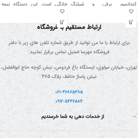
کندانسور برقی و شیلنگ
خانگی است. این دستگاه نیمه
سیلیکونی یک مجموعه کامل برای
کارگاهی نیازی به خنک کننده
گلاب گیری و تقطیر عرقیات و
ندارد و بوسیله آبی که در روی
ارتباط مستقیم با فروشگاه
گلاب و ... می باشد.
مخروط بیرونی آن قرار می گیرد،
بخار سرد می شود و در نتیجه
برای ارتباط با ما می توانید از طریق شماره تلفن های زیر با دفتر
میعان روی می دهد.
فروشگاه مهرسا استیل تماس برقرار نمایید.
تهران، خیابان مولوی، ایستگاه باغ فردوس، نبش کوچه حاج ابوالفضل،
نبش پاساژ حافظ، پلاک 465
021-36875385
0912-5436584
از خدمات دهی به شما خرسندیم